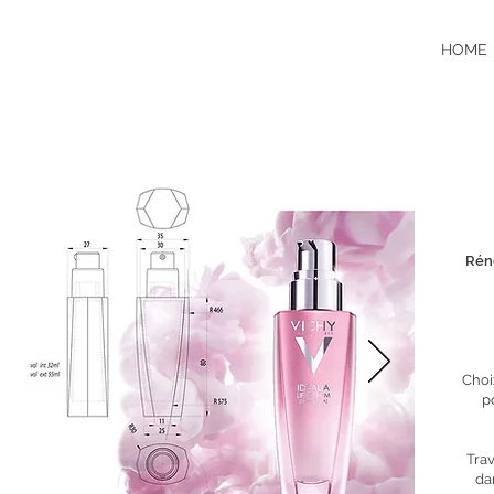
HOME
Rén
Choi
p
Trav
da